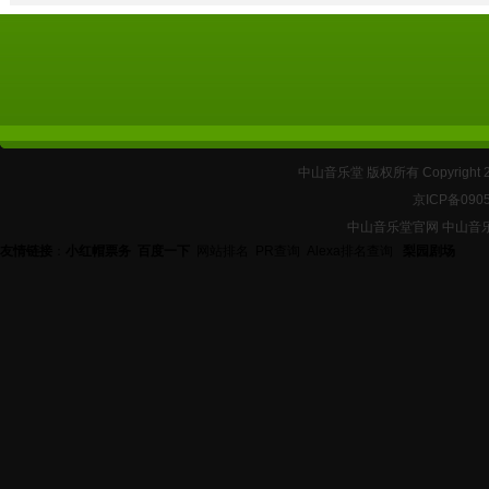
中山音乐堂 版权所有 Copyright 
京ICP备090
中山音乐堂官网 中山音
友情链接
：
小红帽票务
百度一下
网站排名
PR查询
Alexa排名查询
梨园剧场