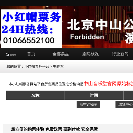
首页
全部票品
剧院概况
行业新闻
您的位置：
小红帽票务平台
> 购物车
中山音乐堂官网原始标
本小红帽票务网站平台所售票品位置之价格均是
名称
时间
清空购物车
结算中心
最方便的购票体验 免费送票 票到付款 安全保障