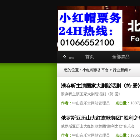
首页
全部票品
您的位置：
小红帽票务平台
>
行业新闻
>
濮存昕主演国家大剧院话剧《简·爱
濮存昕主演国家大剧院话剧《简·爱》
作者：
中山音乐堂网站管理员
点击量：
188
俄罗斯亚历山大红旗歌舞团“胜利之
俄罗斯亚历山大红旗歌舞团“胜利之歌”音乐会
作者：
中山音乐堂网站管理员
点击量：
196