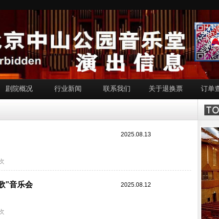
剧院概况
行业新闻
联系我们
关于退换票
订单
》
2025.08.13
7次
歌”音乐会
2025.08.12
5次