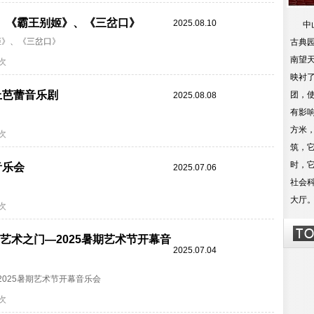
、《霸王别姬》、《三岔口》
2025.08.10
中山
姬》、《三岔口》
古典
南望
2次
映衬
上芭蕾音乐剧
团，
2025.08.08
有影响
方米，
8次
筑，
时，
音乐会
2025.07.06
社会
大厅
1次
开艺术之门—2025暑期艺术节开幕音
2025.07.04
2025暑期艺术节开幕音乐会
8次