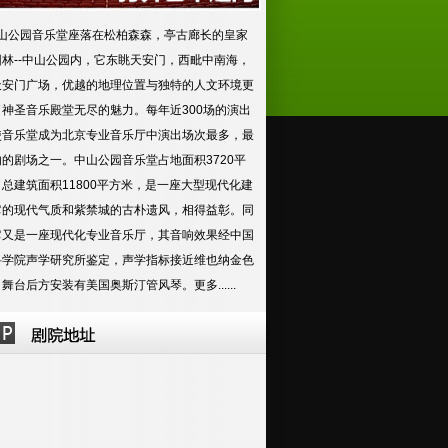
公园音乐堂座落在松柏森森，亭古廊长的皇家
园林--中山公园内，它东眺天安门，西毗中南海，
天安门广场，优越的地理位置与独特的人文环境更
了神圣音乐殿堂无尽的魅力。每年近300场的演出
使音乐堂成为北京专业音乐厅中演出场次最多，最
的剧场之一。中山公园音乐堂占地面积3720平
总建筑面积11800平方米，是一座大型现代化建
它的现代气质和紫禁城的古朴遗风，相得益彰。同
它又是一座现代化专业音乐厅，其音响效果经中国
科学院声学研究所鉴定，声学指标接近维也纳金色
。舞台后方安装有美国奥斯汀管风琴。
更多......