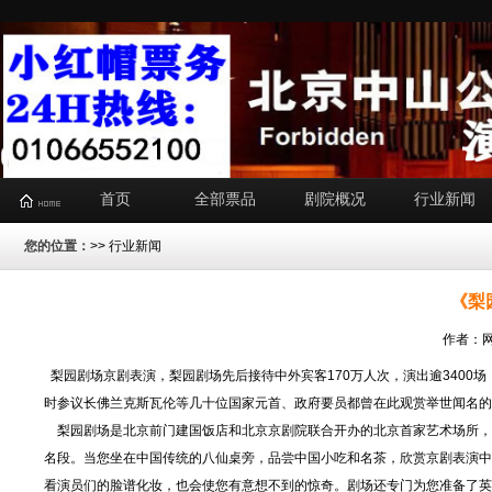
首页
全部票品
剧院概况
行业新闻
您的位置：
>>
行业新闻
《梨
作者：网
梨园剧场京剧表演，梨园剧场先后接待中外宾客170万人次，演出逾3400
时参议长佛兰克斯瓦伦等几十位国家元首、政府要员都曾在此观赏举世闻名
梨园剧场是北京前门建国饭店和北京京剧院联合开办的北京首家艺术场所，能
名段。当您坐在中国传统的八仙桌旁，品尝中国小吃和名茶，欣赏京剧表演中
看演员们的脸谱化妆，也会使您有意想不到的惊奇。剧场还专门为您准备了英