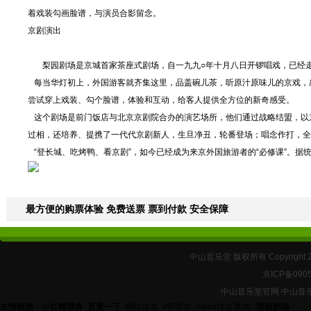
着戏装勾画脸谱，与演员合影留念。
京剧演出
梨园剧场是京城首家茶座式剧场，自一九九○年十月八日开锣唱戏，已经走
每当华灯初上，外国游客就齐集这里，品盖碗儿茶，听原汁原味儿的京戏，感
尝试穿上戏装、勾个脸谱，体验和互动，给客人提供全方位的新奇感受。
这个剧场是前门饭店与北京京剧院合办的演艺场所，他们通过战略结盟，以
过相，还培养、提携了一代代京剧新人，生旦净丑，轮番登场；唱念作打，全
“登长城、吃烤鸭、看京剧”，如今已经成为来京外国旅游者的“必修课”。据
最方便的购票体验 免费送票 票到付款 安全保障
中山音乐堂 版权所有 Copyright 
京ICP备090
中山音乐堂官网 中山音
友情链接
：
小红帽票务
百度一下
网站排名
PR查询
Alexa排名查询
梨园剧场