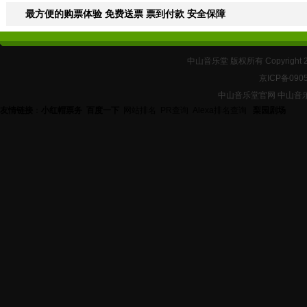
最方便的购票体验 免费送票 票到付款 安全保障
中山音乐堂 版权所有 Copyright 
京ICP备090
中山音乐堂官网 中山音
友情链接
：
小红帽票务
百度一下
网站排名
PR查询
Alexa排名查询
梨园剧场