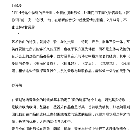
师悦玲
2月14号这个特殊的日子里，全新的演出形式，让我们用不同的语言表达《
你“耳”前一亮，“心”头一动，在动听的音乐中感受爱情的甜蜜。2月14号，不
张佳林&甘露露
/
艺术歌曲的特质，就是诗、歌、琴的交融——诗词、声乐、器乐三位一体，互
美好爱情之所以能够长久的原因，也在于双方互为伴侣，而不是主体与依附的
音乐会上的这些作品都是中、西方经典音乐与诗歌中最为著名的经典，其中《
爱情的名作；《美丽的黄昏》、《这儿好》、《梦后》、《花非花》、《玫瑰
闹，相信这些浪漫深邃又雅俗共赏的音乐与诗歌作品，能够像一朵朵的无形的
孙诗萌
在策划这场音乐会的时候就基本确定了“爱的诗篇”这个主题。因为其实诗歌
是以诗歌为歌词，甚至有一些器乐作品也是以某一首诗歌为动机，那么朗诵则
因此我们在作品的选择上也都围绕着爱与温柔的氛围，想要为现场观众带来情
盈，长笛的优雅，人声的深情与温柔中。
音乐会的演出形式在声乐、朗诵、钢琴、竖琴与长笛中进行了多种排列组合，