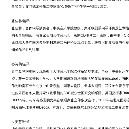
鱼等等；在门德尔松第二交响曲“众赞歌”中担任第一独唱女高音。
张佳林/钢琴
张佳林，合作钢琴演奏者，中央音乐学院教授，声乐歌剧系钢琴伴奏及艺术指导教
的著名歌唱家、演奏家长期合作音乐会，录制CD唱片二十余款，由中唱（CRC）
邀撰稿人曾在国内各类期刊发表音乐评论及观点文章，著有《钢琴演奏与伴奏
钢琴作品系列讲座。
孙诗萌/竖琴
青年竖琴演奏家，现任教于天津音乐学院管弦系竖琴专业。毕业于中央音乐学院，师
授，获一等荣誉硕士学位。大学期间曾跟随法国著名竖琴演奏家Isabelle PER
作为独奏家登台北京中山音乐堂、国家大剧院、天津大剧院、武汉琴台音乐厅
过的乐团有华人指挥家张弦带领的BBC威尔士国家交响乐团、英国指挥家Dane Lam
Bezaly等。与享有盛誉的女高音歌唱家张立萍多次合作，2012年在北京国
唱片由环球唱片在Decca厂牌发行。曾荣获威尔士国际竖琴艺术节二重奏比
左美慧/长笛