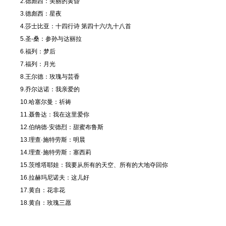
2.德彪西：美丽的黄昏
3.德彪西：星夜
4.莎士比亚：十四行诗 第四十六/九十八首
5.圣-桑：参孙与达丽拉
6.福列：梦后
7.福列：月光
8.王尔德：玫瑰与芸香
9.乔尔达诺：我亲爱的
10.哈塞尔曼：祈祷
11.聂鲁达：我在这里爱你
12.伯纳德·安德烈：甜蜜布鲁斯
13.理查·施特劳斯：明晨
14.理查·施特劳斯：塞西莉
15.茨维塔耶娃：我要从所有的天空、所有的大地夺回你
16.拉赫玛尼诺夫：这儿好
17.黄自：花非花
18.黄自：玫瑰三愿