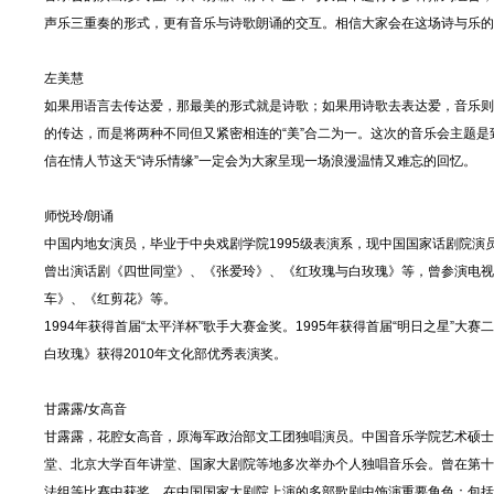
声乐三重奏的形式，更有音乐与诗歌朗诵的交互。相信大家会在这场诗与乐的
左美慧
如果用语言去传达爱，那最美的形式就是诗歌；如果用诗歌去表达爱，音乐则
的传达，而是将两种不同但又紧密相连的“美”合二为一。这次的音乐会主题
信在情人节这天“诗乐情缘”一定会为大家呈现一场浪漫温情又难忘的回忆。
师悦玲/朗诵
中国内地女演员，毕业于中央戏剧学院1995级表演系，现中国国家话剧院演
曾出演话剧《四世同堂》、《张爱玲》、《红玫瑰与白玫瑰》等，曾参演电视
车》、《红剪花》等。
1994年获得首届“太平洋杯”歌手大赛金奖。1995年获得首届“明日之星”大赛
白玫瑰》获得2010年文化部优秀表演奖。
甘露露/女高音
甘露露，花腔女高音，原海军政治部文工团独唱演员。中国音乐学院艺术硕士
堂、北京大学百年讲堂、国家大剧院等地多次举办个人独唱音乐会。曾在第十
法组等比赛中获奖。在中国国家大剧院上演的多部歌剧中饰演重要角色：包括