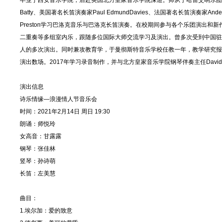
毕业于西安音乐学院，后赴英国北方皇家音乐学院深造。师从于哈雷交响乐团首席Laura 
Batty、美国著名长笛演奏家Paul EdmundDavies、法国著名长笛演奏家Anders
Preston学习巴洛克音乐与巴洛克长笛演奏。在校期间参与各个乐团演出
二重奏等多组室内乐，跟随多位国际大师交流学习及演出。曾多次受到中国驻
人的多次演出。同时兼攻教育学，于曼彻斯特音乐学校任教一年，教学研究报
演出数场。2017年学习录音制作，并与北方皇家音乐学院钢琴伴奏主任David 
演出信息
诗乐情缘—浪漫情人节音乐会
时间：2021年2月14日 周日 19:30
朗诵：师悦玲
女高音：甘露露
钢琴：张佳林
竖琴：孙诗萌
长笛：左美慧
曲目：
1.埃尔加：爱的致意