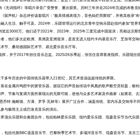
动了众多世界级优秀新作的诞生，促进了当代音乐发展及中西音乐交流。吕嘉执棒
纳《无词指环》等唱片录音广受赞誉、屡次获奖。历时三年并在2024年完成的布鲁
《留声机》杂志评价该套唱片：“极具情感表现力，音色灿烂而辉煌”，并将其收录“布
生活、触手可及。2024年，乐团管理运行的北京青年交响乐团赴纽约参加“世界
览近3000万。他们还于2021年、2023年、2025年三度完成中国巡演；亮相达沃
使者，他们多次赴欧洲、美洲及亚洲巡演，是首支进入纽约卡内基音乐厅、芝加哥交响
艺术节、桑坦德国际艺术节、易北爱乐音乐厅等。
，并于2017年担任音乐总监。2025/26乐季起，张弦任首席客座指挥。乐团现任
多年历史的中国传统乐器带入21世纪，其艺术造诣远超传统的界限。
在金属共鸣腔中的簧管乐器。据说它的声音如传说中凤凰的歌声般空灵轻盈，银铃
、节奏与复调方面所展现出的无限可能，使他与众多艺术家及作曲家（如黄若、古斯·
、恩乔特·施耐德、方满、罗孚·瓦林等）展开广泛合作，涵盖传统、室内乐及交响等不
也参与极简主义或巴洛克音乐的演出。
顶尖乐团和合奏团合作，包括柏林爱乐乐团、纽约爱乐乐团、琉森音乐节当代乐团
包括伦敦BBC逍遥音乐节、巴黎秋季艺术节、多瑙河音乐节、琉森音乐节、东京三