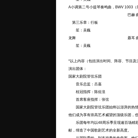
A小调第二号小提琴奏鸣曲，BWV 1003
巴赫 曲 蒂内克·斯
第三乐章：行板
笙：吴巍
龙舞 聂耳 曲 吴
笙：吴巍
*以上内容（包括演出时间、阵容、节目及
演出团体：
国家大剧院管弦乐团
音乐总监：吕嘉
桂冠指挥：陈佐湟
首席客座指挥：张弦
国家大剧院管弦乐团始终以澎湃的热情与
他们成为享有崇高艺术威望的顶级乐团，
乐团每年均以48周乐季呈现逾百场精彩
献，缔造了中国歌剧艺术的全新高度。