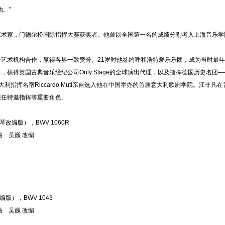
。”
ge艺术家，门德尔松国际指挥大赛获奖者。他曾以全国第一名的成绩分别考入上海音乐
机构合作，赢得各界一致赞誉。21岁时他签约呼和浩特爱乐乐团，成为当时最年轻签约
获得英国古典音乐经纪公司Only Stage的全球演出代理，以及指挥德国历史名
利指挥名宿Riccardo Muti亲自选入他在中国举办的首届意大利歌剧学院。江非
担任特邀指挥等重要角色。
编版），BWV 1060R
 改编
版），BWV 1043
 改编