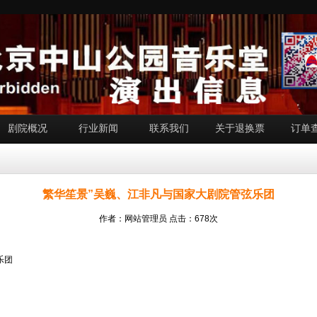
剧院概况
行业新闻
联系我们
关于退换票
订单
繁华笙景”吴巍、江非凡与国家大剧院管弦乐团
作者：网站管理员 点击：678次
乐团