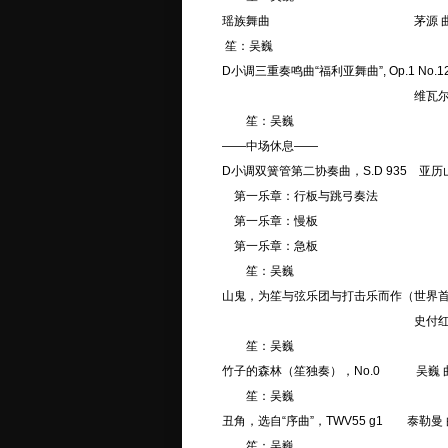
瑶族舞曲 茅源 曲 朱迪思
笙：吴巍
D小调三重奏鸣曲“福利亚舞曲”, Op.1 No.1
维瓦尔第 
笙：吴巍
——中场休息——
D小调双簧管第二协奏曲，S.D 935 亚历
第一乐章：行板与跳弓奏法
第一乐章：慢板
第一乐章：急板
笙：吴巍
山鬼，为笙与弦乐团与打击乐而作（世界
史付红 
笙：吴巍
竹子的森林（笙独奏），No.0 吴巍 
笙：吴巍
丑角，选自“序曲”，TWV55 g1 泰勒
笙：吴巍