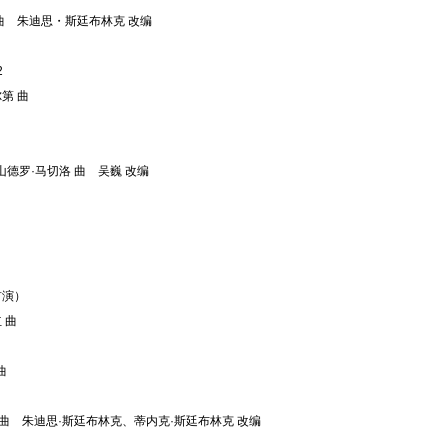
・斯廷布林克 改编
2
曲
山德罗·马切洛 曲 吴巍 改编
首演）
曲
曲
曼 曲 朱迪思·斯廷布林克、蒂内克·斯廷布林克 改编