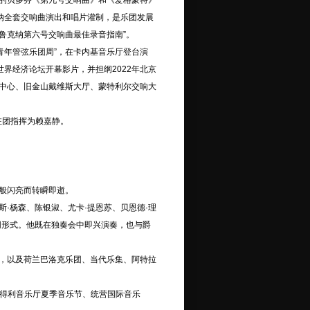
的贝多芬《第九号交响曲》和《爱格蒙特》
克纳全套交响曲演出和唱片灌制，是乐团发展
鲁克纳第六号交响曲最佳录音指南”。
青年管弦乐团周”，在卡内基音乐厅登台演
斯世界经济论坛开幕影片，并担纲2022年北京
中心、旧金山戴维斯大厅、蒙特利尔交响大
驻团指挥为赖嘉静。
般闪亮而转瞬即逝。
杨森、陈银淑、尤卡·提恩苏、贝恩德·理
同形式。他既在独奏会中即兴演奏，也与爵
，以及荷兰巴洛克乐团、当代乐集、阿特拉
得利音乐厅夏季音乐节、统营国际音乐