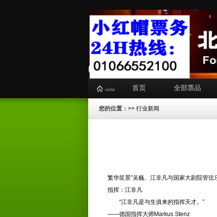
首页
全部票品
您的位置：
>>
行业新闻
繁华笙景”吴巍、江非凡与国家大剧院管弦
指挥：江非凡
“江非凡是与生俱来的指挥天才。”
——德国指挥大师Markus Stenz