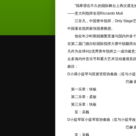
“我希望在不久的国际舞台上再次遇见他
——意大利指挥名宿Riccardo Muti
江非凡，中国青年指挥，Only Sta
中国著名指挥家张国勇教授。
他在年少时期就频繁受邀与国内外多个艺术
在第二届门德尔松国际指挥大赛中脱颖而出，
凡作为全球4位优秀青年指挥之一成功被意大
众多海内外音乐节和重大艺术活动邀请其
曲目：
D小调小提琴与双簧管双协奏曲（笙与小提琴改
巴赫 曲 吴巍
第一乐章：快板
第二乐章：柔板
第三乐章：快板
笙：吴巍
D小提琴双小提琴双协奏曲（笙与小提琴改编
巴赫 曲 吴巍
笙：吴巍