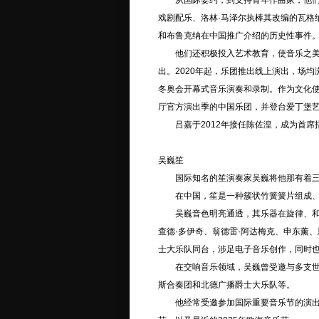
从国际委约，到支持青年作曲家，他们推
戏剧配乐、洛林·马泽尔执棒其改编的瓦格
和布鲁克纳在中国推广介绍的历史性事件。
他们还积极投入艺术教育，使音乐之美融入
出。2020年起，乐团推出线上演出，场均浏
冬奥会开幕式音乐演奏和录制。作为文化
厅官方演出季的中国乐团，并登台爱丁堡
吕嘉于2012年接任陈佐湟，成为首席指挥
吴巍笙
国际知名的笙演奏家吴巍将他那有着三千
在中国，笙是一种簇状竹簧簧片组成、装
吴巍音色明亮通透，其乐器在旋律、和声
查德·多伊奇、翁德雷·阿达梅克、申东薰
士大乐队同台，涉足电子音乐创作，同时
在交响音乐领域，吴巍曾受邀与多支世界
斯合奏团和北德广播爵士大乐队等。
他经常受邀参加国际重要音乐节的演出，