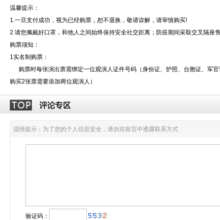
温馨提示：
1.一旦支付成功，视为已经购票，恕不退换，敬请谅解，请审慎购买!
2.请您佩戴好口罩，和他人之间始终保持安全社交距离；防疫期间采取交叉隔座
购票须知：
1实名制购票：
购票时每张演出票需绑定一位观演人证件号码（身份证、护照、台胞证、军官
购买2张票需要添加两位观演人）
温情提示：为了您的个人信息安全，请勿在留言中透露联系方式
验证码：