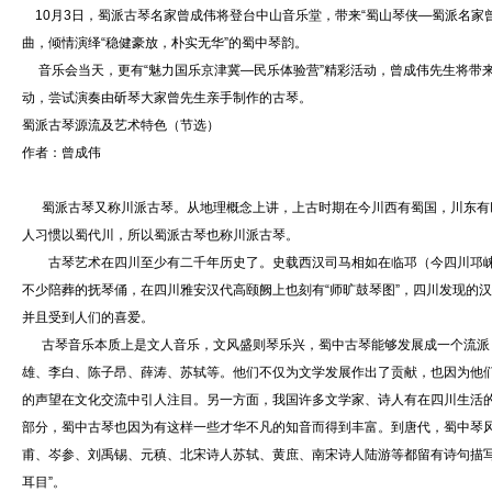
10月3日，蜀派古琴名家曾成伟将登台中山音乐堂，带来“蜀山琴侠—蜀派名家
曲，倾情演绎“稳健豪放，朴实无华”的蜀中琴韵。
音乐会当天，更有“魅力国乐京津冀—民乐体验营”精彩活动，曾成伟先生将带来讲
动，尝试演奏由斫琴大家曾先生亲手制作的古琴。
蜀派古琴源流及艺术特色（节选）
作者：曾成伟
蜀派古琴又称川派古琴。从地理概念上讲，上古时期在今川西有蜀国，川东有巴国
人习惯以蜀代川，所以蜀派古琴也称川派古琴。
古琴艺术在四川至少有二千年历史了。史载西汉司马相如在临邛（今四川邛崃
不少陪葬的抚琴俑，在四川雅安汉代高颐阙上也刻有“师旷鼓琴图”，四川发现的
并且受到人们的喜爱。
古琴音乐本质上是文人音乐，文风盛则琴乐兴，蜀中古琴能够发展成一个流派
雄、李白、陈子昂、薛涛、苏轼等。他们不仅为文学发展作出了贡献，也因为他
的声望在文化交流中引人注目。另一方面，我国许多文学家、诗人有在四川生活
部分，蜀中古琴也因为有这样一些才华不凡的知音而得到丰富。到唐代，蜀中琴风
甫、岑参、刘禹锡、元稹、北宋诗人苏轼、黄庶、南宋诗人陆游等都留有诗句描
耳目”。