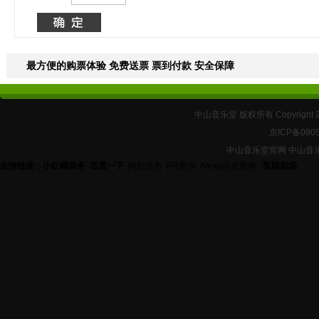
最方便的购票体验 免费送票 票到付款 安全保障
中山音乐堂 版权所有 Copyright 
京ICP备090
中山音乐堂官网 中山音
友情链接
：
小红帽票务
百度一下
网站排名
PR查询
Alexa排名查询
梨园剧场