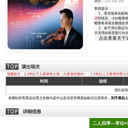
票价：
100 180 280
售前提示 :
1、受市场变化影响
消
等情况，小红帽票
帽票务承诺全额退款
2、由于演出票品为
天无理由退货暂行办
点击查看关于
温馨提示：1.2米以下儿童谢绝入场（儿童项目除外），1.2米以上儿童需持票入
时间
场馆
演出咨询订
本网站所售票品位置之价格均是中山音乐堂官网原始标注位置售价，
到手票品
二人四琴—李论×