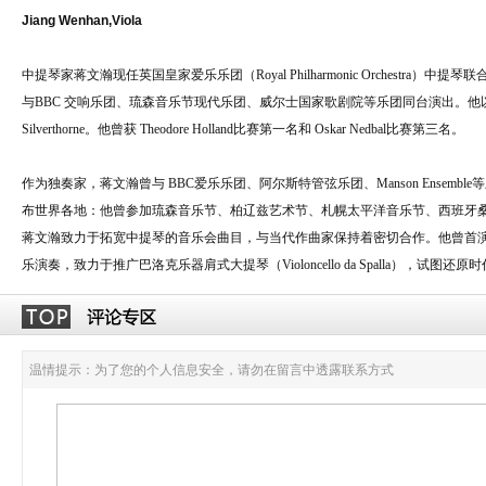
Jiang Wenhan,Viola
中提琴家蒋文瀚现任英国皇家爱乐乐团（Royal Philharmonic Orchestra
与BBC 交响乐团、琉森音乐节现代乐团、威尔士国家歌剧院等乐团同台演出。他以“卓越
Silverthorne。他曾获 Theodore Holland比赛第一名和 Oskar Nedbal比赛第三名。
作为独奏家，蒋文瀚曾与 BBC爱乐乐团、阿尔斯特管弦乐团、Manson Ensembl
布世界各地：他曾参加琉森音乐节、柏辽兹艺术节、札幌太平洋音乐节、西班牙
蒋文瀚致力于拓宽中提琴的音乐会曲目，与当代作曲家保持着密切合作。他曾首演包括 Harrison Bi
乐演奏，致力于推广巴洛克乐器肩式大提琴（Violoncello da Spalla），试图还
温情提示：为了您的个人信息安全，请勿在留言中透露联系方式