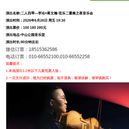
演出名称:二人四琴—李论×蒋文瀚·弦乐二重奏之夜音乐会
演出时间：2026年6月26日 周五 19:30
演出票价：100 180 280元
演出地点:中山公园音乐堂
演出时长:90分钟左右
微信订票：18515362586
电话订票：010-66552100,010-66552258
温馨提示：
1.本场演出1.2米以下儿童凭票入场；
2.一旦支付成功，视为已经购票，恕不退换，敬请谅解，请审慎购买！