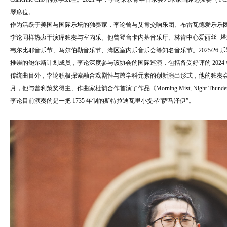
琴席位。
作为活跃于美国与国际乐坛的独奏家，李论曾与艾肯交响乐团、布雷瓦德爱乐乐
李论同样热衷于演绎独奏与室内乐。他曾登台卡内基音乐厅、林肯中心爱丽丝 ·
韦尔比耶音乐节、马尔伯勒音乐节、湾区室内乐音乐会等知名音乐节。2025/26
推崇的鲍尔斯计划成员，李论深度参与该协会的国际巡演，包括备受好评的 2024
传统曲目外，李论积极探索融合戏剧性与跨学科元素的创新演出形式，他的独奏会《Death and Con
月，他与普利策奖得主、作曲家杜韵合作首演了作品《Morning Mist, Night Thunder》
李论目前演奏的是一把 1735 年制的斯特拉迪瓦里小提琴“萨马泽伊”。