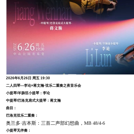
2026年6月26日 周五 19:30
二人四琴—李论×蒋文瀚·弦乐二重奏之夜音乐会
小提琴/羊肠弦小提琴：李论
中提琴/巴洛克肩式大提琴：蒋文瀚
曲目：
巴洛克弦乐二重奏：
奥兰多·吉本斯：三首二声部幻想曲，MB 48/4-6
小提琴无伴奏：