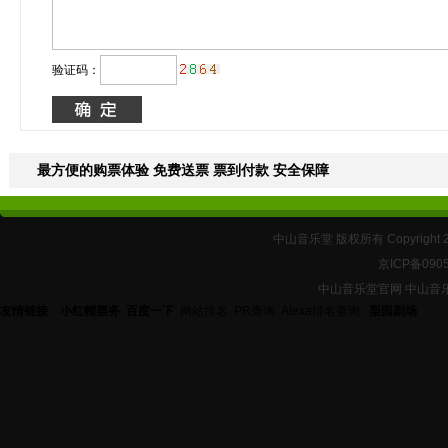
验证码：
最方便的购票体验 免费送票 票到付款 安全保障
中山音乐堂 版权所有 Copyright 
京ICP备090
中山音乐堂官网 中山音
友情链接
：
小红帽票务
百度一下
网站排名
PR查询
Alexa排名查询
梨园剧场