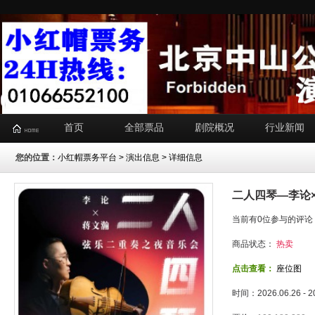
首页
全部票品
剧院概况
行业新闻
您的位置：
小红帽票务平台
>
演出信息
> 详细信息
二人四琴—李论
当前有0位参与的评论
商品状态：
热卖
点击查看：
座位图
时间：2026.06.26 - 